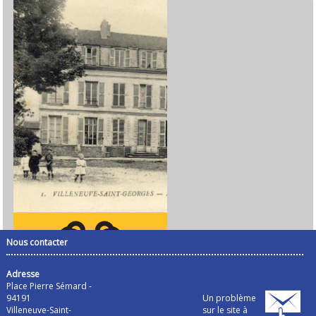
Nous contacter
Adresse
Place Pierre Sémard -
94191
Un problème
Villeneuve-Saint-
sur le site à