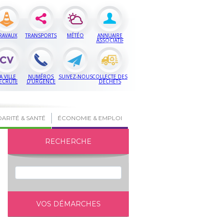
RAVAUX
TRANSPORTS
MÉTÉO
ANNUAIRE
ASSOCIATIF
A VILLE
NUMÉROS
SUIVEZ-NOUS
COLLECTE DES
ECRUTE
D’URGENCE
DÉCHETS
DARITÉ & SANTÉ
ÉCONOMIE & EMPLOI
RECHERCHE
VOS DÉMARCHES