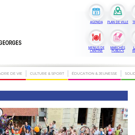
AGENDA
PLAN DE VILLE
T
MENUS DE
MARCHÉS
L
CANTINE
PUBLICS
R
ADRE DE VIE
CULTURE & SPORT
ÉDUCATION & JEUNESSE
SOLI