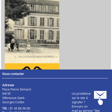
Nous contacter
Adresse
Place Pierre Sémard -
94191
Un problème
Villeneuve-Saint-
sur le site à
Georges Cedex
signaler ?
Envoyez un
Tél. :
01 43 86 38 00
mail au service "Site