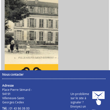
Nous contacter
Adresse
Place Pierre Sémard -
94191
Un problème
Villeneuve-Saint-
sur le site à
Georges Cedex
signaler ?
Envoyez un
Tél. :
01 43 86 38 00