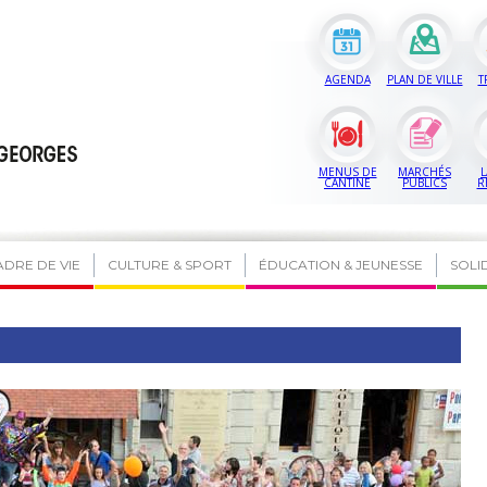
AGENDA
PLAN DE VILLE
T
MENUS DE
MARCHÉS
L
CANTINE
PUBLICS
R
ADRE DE VIE
CULTURE & SPORT
ÉDUCATION & JEUNESSE
SOLI