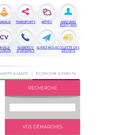
RAVAUX
TRANSPORTS
MÉTÉO
ANNUAIRE
ASSOCIATIF
A VILLE
NUMÉROS
SUIVEZ-NOUS
COLLECTE DES
ECRUTE
D’URGENCE
DÉCHETS
DARITÉ & SANTÉ
ÉCONOMIE & EMPLOI
RECHERCHE
VOS DÉMARCHES