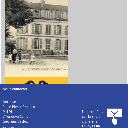
Nous contacter
Adresse
Place Pierre Sémard -
94191
Un problème
Villeneuve-Saint-
sur le site à
Georges Cedex
signaler ?
Envoyez un