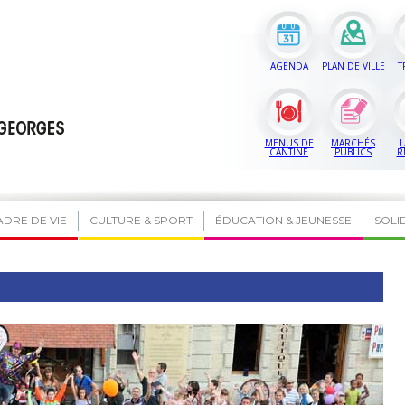
AGENDA
PLAN DE VILLE
T
MENUS DE
MARCHÉS
L
CANTINE
PUBLICS
R
ADRE DE VIE
CULTURE & SPORT
ÉDUCATION & JEUNESSE
SOLI