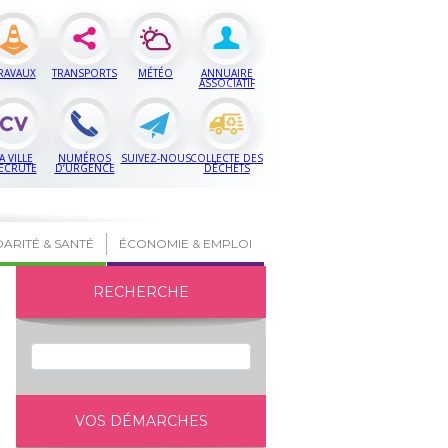
RAVAUX
TRANSPORTS
MÉTÉO
ANNUAIRE
ASSOCIATIF
A VILLE
NUMÉROS
SUIVEZ-NOUS
COLLECTE DES
ECRUTE
D’URGENCE
DÉCHETS
DARITÉ & SANTÉ
ÉCONOMIE & EMPLOI
RECHERCHE
VOS DÉMARCHES