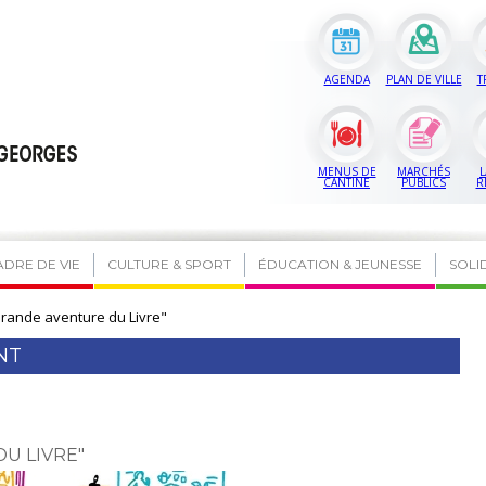
AGENDA
PLAN DE VILLE
T
MENUS DE
MARCHÉS
L
CANTINE
PUBLICS
R
ADRE DE VIE
CULTURE & SPORT
ÉDUCATION & JEUNESSE
SOLI
Grande aventure du Livre"
NT
DU LIVRE"