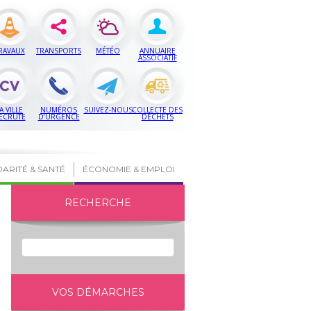
RAVAUX
TRANSPORTS
MÉTÉO
ANNUAIRE
ASSOCIATIF
A VILLE
NUMÉROS
SUIVEZ-NOUS
COLLECTE DES
ECRUTE
D’URGENCE
DÉCHETS
DARITÉ & SANTÉ
ÉCONOMIE & EMPLOI
RECHERCHE
VOS DÉMARCHES