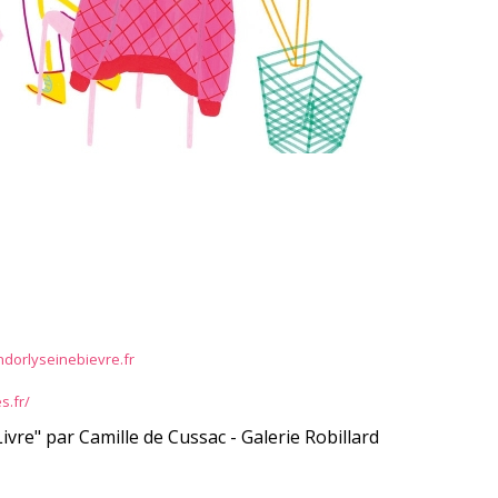
dorlyseinebievre.fr
s.fr/
vre" par Camille de Cussac - Galerie Robillard