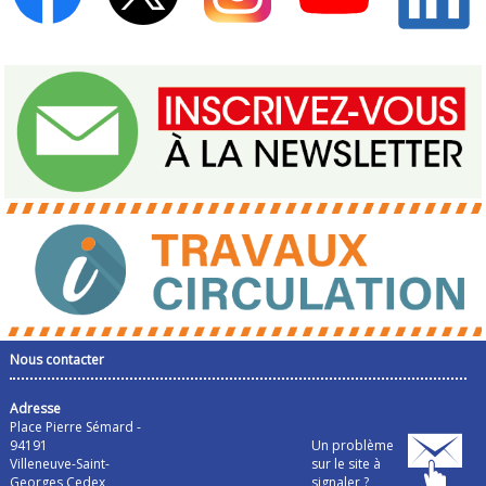
Nous contacter
Adresse
Place Pierre Sémard -
94191
Un problème
Villeneuve-Saint-
sur le site à
Georges Cedex
signaler ?