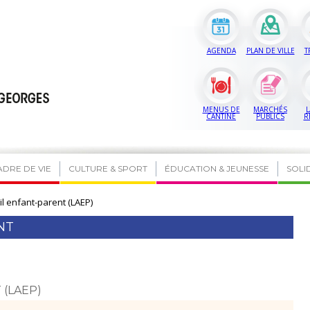
AGENDA
PLAN DE VILLE
T
MENUS DE
MARCHÉS
L
CANTINE
PUBLICS
R
ADRE DE VIE
CULTURE & SPORT
ÉDUCATION & JEUNESSE
SOLI
il enfant-parent (LAEP)
NT
 (LAEP)