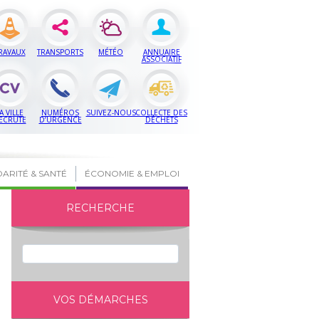
RAVAUX
TRANSPORTS
MÉTÉO
ANNUAIRE
ASSOCIATIF
A VILLE
NUMÉROS
SUIVEZ-NOUS
COLLECTE DES
ECRUTE
D’URGENCE
DÉCHETS
DARITÉ & SANTÉ
ÉCONOMIE & EMPLOI
RECHERCHE
VOS DÉMARCHES