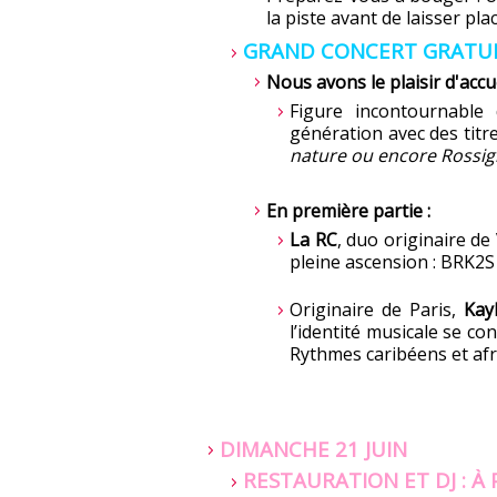
la piste avant de laisser p
GRAND CONCERT GRATUIT 
Nous avons le plaisir d'accu
Figure incontournabl
génération avec des ti
nature ou encore Rossig
En première partie :
La RC
, duo originaire de
pleine ascension : BRK2S 
Originaire de Paris,
Kayl
l’identité musicale se cons
Rythmes caribéens et afr
DIMANCHE 21 JUIN
RESTAURATION ET DJ : À