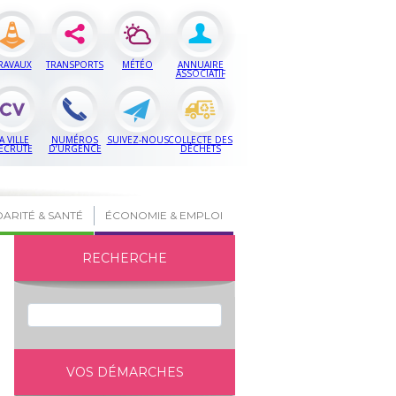
RAVAUX
TRANSPORTS
MÉTÉO
ANNUAIRE
ASSOCIATIF
A VILLE
NUMÉROS
SUIVEZ-NOUS
COLLECTE DES
ECRUTE
D’URGENCE
DÉCHETS
DARITÉ & SANTÉ
ÉCONOMIE & EMPLOI
RECHERCHE
VOS DÉMARCHES