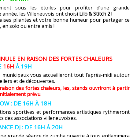
lement sous les étoiles pour profiter d’une grande
te année, les Villeneuvois ont choisi
Lilo & Stitch 2
!
haises pliantes et votre bonne humeur pour partager ce
 en solo ou entre amis !
NNULÉ EN RAISON DES FORTES CHALEURS
DE
16H
À 19H
s municipaux vous accueilleront tout l’après-midi autour
eliers et de découvertes.
aison des fortes chaleurs, les, stands ouvriront à partir
initialement prévu.
OW : DE 16H À 18H
ions sportives et performances artistiques rythmeront
ts des associations villeneuvoises.
CE DJ : DE 16H À 20H
Une grande séance de zumba ouverte à tous enflammera