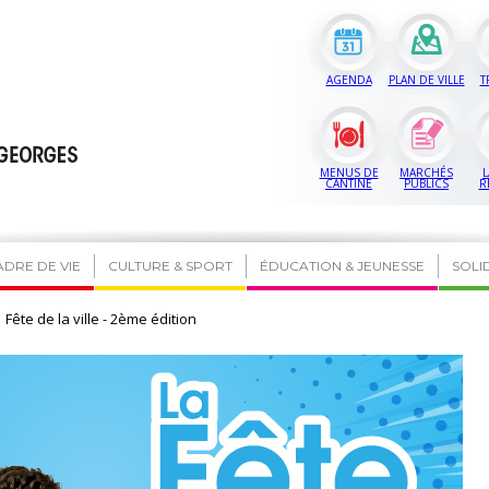
AGENDA
PLAN DE VILLE
T
MENUS DE
MARCHÉS
L
CANTINE
PUBLICS
R
ADRE DE VIE
CULTURE & SPORT
ÉDUCATION & JEUNESSE
SOLI
Fête de la ville - 2ème édition