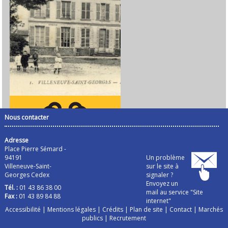
Nous contacter
Adresse
Place Pierre Sémard -
94191
Un problème
Villeneuve-Saint-
sur le site à
Georges Cedex
signaler ?
Envoyez un
Tél. :
01 43 86 38 00
mail au service "Site
Fax :
01 43 89 84 88
internet"
Accessibilité
|
Mentions légales
|
Crédits
|
Plan de site
|
Contact
|
Marchés
publics
|
Recrutement