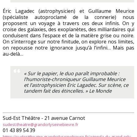
Éric Lagadec (astrophysicien) et Guillaume Meurice
(spécialiste autoproclamé de la connerie) nous
proposent un voyage à travers ces deux infinis. On y
croise des galaxies, des exoplanètes, des milliardaires qui
conduisent dans l’espace et de la matière grise ou noire.
On s’interroge sur notre finitude, on explore nos limites,
on repousse notre ignorance jusqu’à l’infini… Mais pas
au-delà…
« Sur le papier, le duo paraît improbable :
l’humoriste-chroniqueur Guillaume Meurice
et l’astrophysicien Eric Lagadec. Sur scène, ce
tandem fait des étincelles. »
Le Monde
Sud-Est Théâtre - 21 avenue Carnot
sudest.theatre@grandorlyseinebievre.fr
01 43 89 54 39
https://sudesttheatre.grandorlyseinebievre.fr/agenda-du-grand-orly-