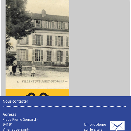
Nous contacter
Adresse
Place Pierre Sémard -
94191
Un problème
Villeneuve-Saint-
sur le site à