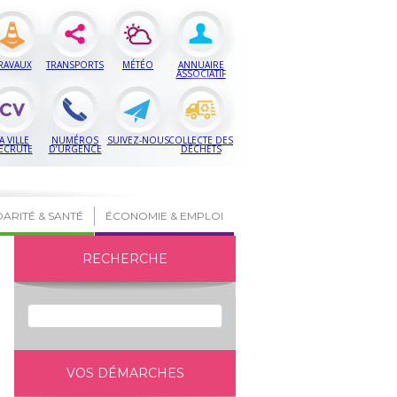
RAVAUX
TRANSPORTS
MÉTÉO
ANNUAIRE
ASSOCIATIF
A VILLE
NUMÉROS
SUIVEZ-NOUS
COLLECTE DES
ECRUTE
D’URGENCE
DÉCHETS
DARITÉ & SANTÉ
ÉCONOMIE & EMPLOI
RECHERCHE
VOS DÉMARCHES