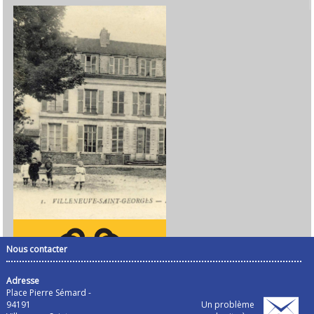
Nous contacter
Adresse
Place Pierre Sémard -
94191
Un problème