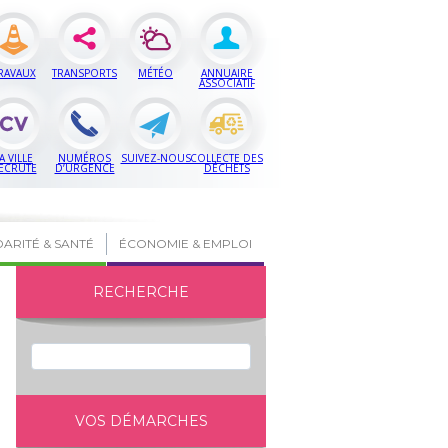
RAVAUX
TRANSPORTS
MÉTÉO
ANNUAIRE
ASSOCIATIF
A VILLE
NUMÉROS
SUIVEZ-NOUS
COLLECTE DES
ECRUTE
D’URGENCE
DÉCHETS
DARITÉ & SANTÉ
ÉCONOMIE & EMPLOI
RECHERCHE
VOS DÉMARCHES