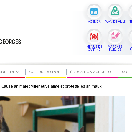
AGENDA
PLAN DE VILLE
T
MENUS DE
MARCHÉS
L
CANTINE
PUBLICS
R
ADRE DE VIE
CULTURE & SPORT
ÉDUCATION & JEUNESSE
SOLI
Cause animale : Villeneuve aime et protège les animaux