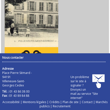
Nous contacter
Adresse
Place Pierre Sémard -
94191
Un problème
Villeneuve-Saint-
sur le site à
Georges Cedex
signaler ?
Envoyez un
Tél. :
01 43 86 38 00
mail au service "Site
Fax :
01 43 89 84 88
internet"
Accessibilité
|
Mentions légales
|
Crédits
|
Plan de site
|
Contact
|
Marchés
publics
|
Recrutement