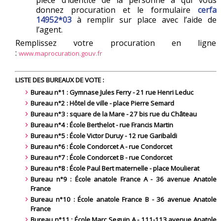
pièce d’identité de la personne à qui vous
donnez procuration et le formulaire
cerfa
14952*03
à remplir sur place avec l’aide de
l’agent.
Remplissez votre procuration en ligne
:
www.maprocuration.gouv.fr
LISTE DES BUREAUX DE VOTE :
Bureau n°1 : Gymnase Jules Ferry - 21 rue Henri Leduc
Bureau n°2 : Hôtel de ville - place Pierre Semard
Bureau n°3 : square de la Mare - 27 bis rue du Château
Bureau n°4 : École Berthelot - rue Francis Martin
Bureau n°5 : École Victor Duruy - 12 rue Garibaldi
Bureau n°6 : École Condorcet A - rue Condorcet
Bureau n°7 : École Condorcet B - rue Condorcet
Bureau n°8 : École Paul Bert maternelle - place Moulierat
Bureau n°9 : École anatole France A - 36 avenue Anatole
France
Bureau n°10 : École anatole France B - 36 avenue Anatole
France
Bureau n°11 : École Marc Seguin A - 111-113 avenue Anatole