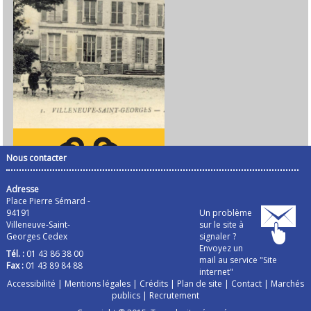
Nous contacter
Adresse
Place Pierre Sémard -
94191
Un problème
Villeneuve-Saint-
sur le site à
Georges Cedex
signaler ?
Envoyez un
Tél. :
01 43 86 38 00
mail au service "Site
Fax :
01 43 89 84 88
internet"
Accessibilité
|
Mentions légales
|
Crédits
|
Plan de site
|
Contact
|
Marchés
publics
|
Recrutement