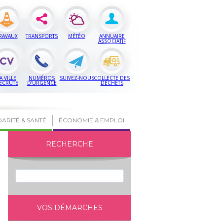
RAVAUX
TRANSPORTS
MÉTÉO
ANNUAIRE
ASSOCIATIF
A VILLE
NUMÉROS
SUIVEZ-NOUS
COLLECTE DES
ECRUTE
D’URGENCE
DÉCHETS
DARITÉ & SANTÉ
ÉCONOMIE & EMPLOI
RECHERCHE
VOS DÉMARCHES