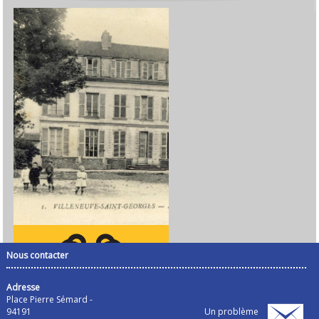
Nous contacter
Adresse
Place Pierre Sémard -
94191
Un problème