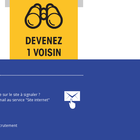
sur le site à signaler ?
ail au service "Site internet"
crutement