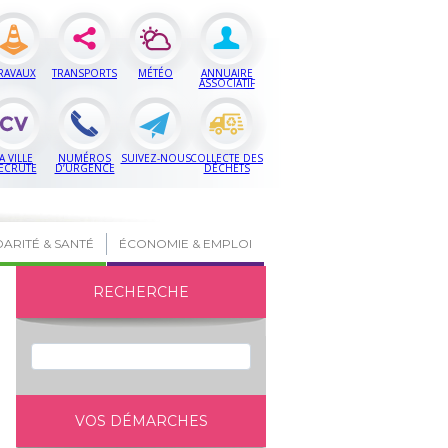
RAVAUX
TRANSPORTS
MÉTÉO
ANNUAIRE
ASSOCIATIF
A VILLE
NUMÉROS
SUIVEZ-NOUS
COLLECTE DES
ECRUTE
D’URGENCE
DÉCHETS
DARITÉ & SANTÉ
ÉCONOMIE & EMPLOI
RECHERCHE
VOS DÉMARCHES