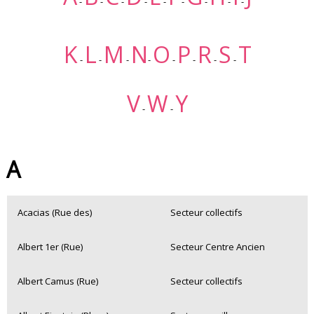
-
-
-
-
-
-
-
-
-
K
L
M
N
O
P
R
S
T
-
-
-
-
-
-
-
-
V
W
Y
-
-
A
Acacias (Rue des)
Secteur collectifs
Albert 1er (Rue)
Secteur Centre Ancien
Albert Camus (Rue)
Secteur collectifs