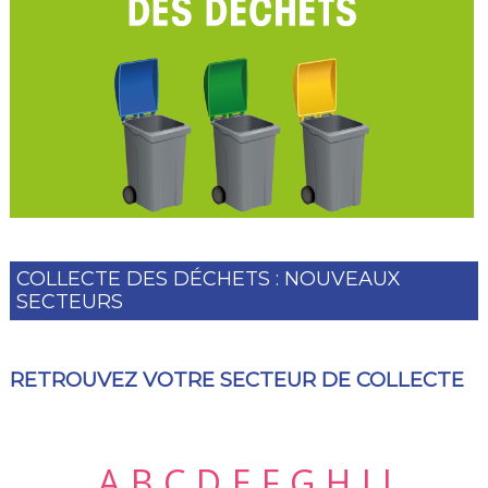
COLLECTE DES DÉCHETS : NOUVEAUX
SECTEURS
RETROUVEZ VOTRE SECTEUR DE COLLECTE
A
B
C
D
E
F
G
H
I
J