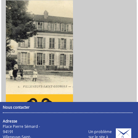
Nous contacter
Adresse
Place Pierre Sémard -
94191
Un problème
Villeneuve-Saint-
sur le site à