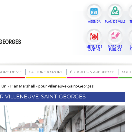
AGENDA
PLAN DE VILLE
T
MENUS DE
MARCHÉS
L
CANTINE
PUBLICS
R
ADRE DE VIE
CULTURE & SPORT
ÉDUCATION & JEUNESSE
SOLI
Un « Plan Marshall » pour Villeneuve-Saint-Georges
UR VILLENEUVE-SAINT-GEORGES