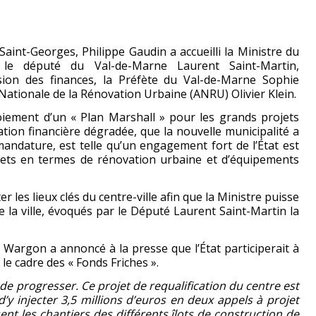
Saint-Georges, Philippe Gaudin a accueilli la Ministre du
e député du Val-de-Marne Laurent Saint-Martin,
ion des finances, la Préfète du Val-de-Marne Sophie
 Nationale de la Rénovation Urbaine (ANRU) Olivier Klein.
loiement d’un « Plan Marshall » pour les grands projets
uation financière dégradée, que la nouvelle municipalité a
andature, est telle qu’un engagement fort de l’État est
ojets en termes de rénovation urbaine et d’équipements
ter les lieux clés du centre-ville afin que la Ministre puisse
e la ville, évoqués par le Député Laurent Saint-Martin la
e Wargon a annoncé à la presse que l’État participerait à
le cadre des « Fonds Friches ».
 de progresser. Ce projet de requalification du centre est
y injecter 3,5 millions d’euros en deux appels à projet
ent les chantiers des différents îlots de construction de