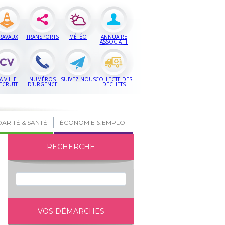
RAVAUX
TRANSPORTS
MÉTÉO
ANNUAIRE
ASSOCIATIF
A VILLE
NUMÉROS
SUIVEZ-NOUS
COLLECTE DES
ECRUTE
D’URGENCE
DÉCHETS
DARITÉ & SANTÉ
ÉCONOMIE & EMPLOI
RECHERCHE
VOS DÉMARCHES