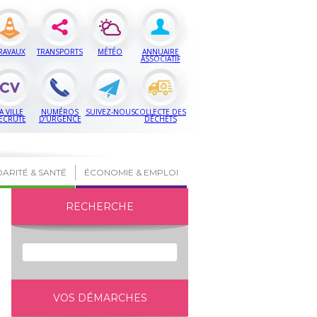
RAVAUX
TRANSPORTS
MÉTÉO
ANNUAIRE
ASSOCIATIF
A VILLE
NUMÉROS
SUIVEZ-NOUS
COLLECTE DES
ECRUTE
D’URGENCE
DÉCHETS
DARITÉ & SANTÉ
ÉCONOMIE & EMPLOI
RECHERCHE
VOS DÉMARCHES