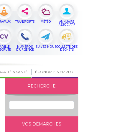
RAVAUX
TRANSPORTS
MÉTÉO
ANNUAIRE
ASSOCIATIF
A VILLE
NUMÉROS
SUIVEZ-NOUS
COLLECTE DES
ECRUTE
D’URGENCE
DÉCHETS
DARITÉ & SANTÉ
ÉCONOMIE & EMPLOI
RECHERCHE
VOS DÉMARCHES