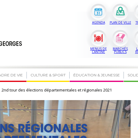
AGENDA
PLAN DE VILLE
T
MENUS DE
MARCHÉS
L
CANTINE
PUBLICS
R
ADRE DE VIE
CULTURE & SPORT
ÉDUCATION & JEUNESSE
SOLI
2nd tour des élections départementales et régionales 2021