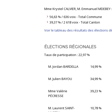
Mme Krystel CALVIER, M. Emmanuel MDEBEY :
56,63 % / 636 voix - Total Commune
39,37 % / 2 618 voix - Total Canton
Voir le tableau des résultats des élections
ÉLECTIONS RÉGIONALES
Taux de participation : 22,97 %
M. Jordan BARDELLA
14,99 %
M. Julien BAYOU
34,99 %
Mme Valérie
39,23 %
PÉCRESSE
M. Laurent SAINT-
10,78 %