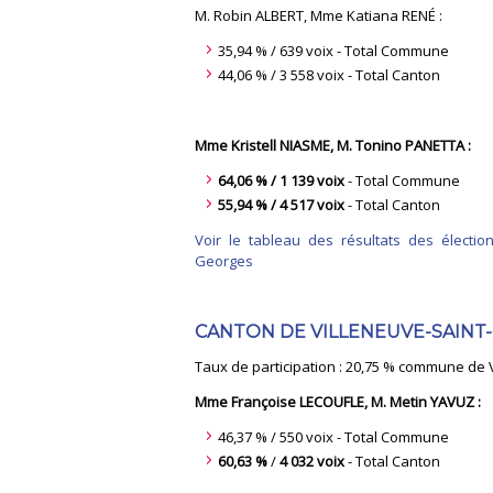
M. Robin ALBERT, Mme Katiana RENÉ :
35,94 % / 639 voix - Total Commune
44,06 % / 3 558 voix - Total Canton
Mme Kristell NIASME, M. Tonino PANETTA :
64,06 % / 1 139 voix
- Total Commune
55,94 % / 4 517 voix
- Total Canton
Voir le tableau des résultats des électio
Georges
CANTON DE VILLENEUVE-SAINT-
Taux de participation : 20,75 % commune de V
Mme Françoise LECOUFLE, M. Metin YAVUZ :
46,37 % / 550 voix - Total Commune
60,63 %
/
4 032 voix
- Total Canton