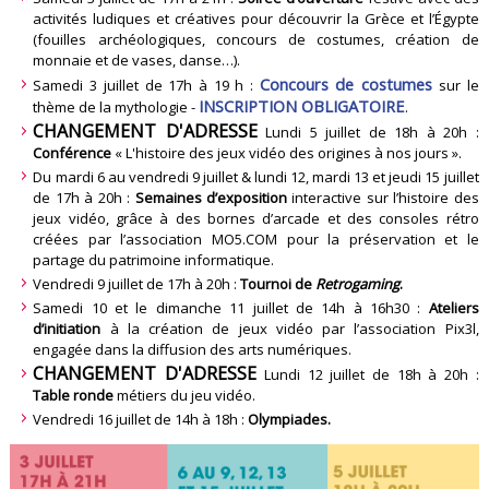
activités ludiques et créatives pour découvrir la Grèce et l’Égypte
(fouilles archéologiques, concours de costumes, création de
monnaie et de vases, danse…).
Concours de costumes
Samedi 3 juillet de 17h à 19 h :
sur le
INSCRIPTION OBLIGATOIRE
thème de la mythologie -
.
CHANGEMENT D'ADRESSE
Lundi 5 juillet de 18h à 20h :
Conférence
« L'histoire des jeux vidéo des origines à nos jours ».
Du mardi 6 au vendredi 9 juillet & lundi 12, mardi 13 et jeudi 15 juillet
de 17h à 20h :
Semaines d’exposition
interactive sur l’histoire des
jeux vidéo, grâce à des bornes d’arcade et des consoles rétro
créées par l’association MO5.COM pour la préservation et le
partage du patrimoine informatique.
Vendredi 9 juillet de 17h à 20h :
Tournoi de
Retrogaming
.
Samedi 10 et le dimanche 11 juillet de 14h à 16h30 :
Ateliers
d’initiation
à la création de jeux vidéo par l’association Pix3l,
engagée dans la diffusion des arts numériques.
CHANGEMENT D'ADRESSE
Lundi 12 juillet de 18h à 20h :
Table ronde
métiers du jeu vidéo.
Vendredi 16 juillet de 14h à 18h :
Olympiades.