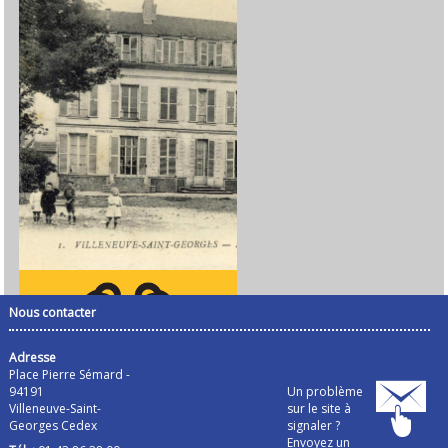
Nous contacter
Adresse
Place Pierre Sémard -
94191
Un problème
Villeneuve-Saint-
sur le site à
Georges Cedex
signaler ?
Envoyez un