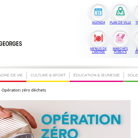
AGENDA
PLAN DE VILLE
T
MENUS DE
MARCHÉS
L
CANTINE
PUBLICS
R
ADRE DE VIE
CULTURE & SPORT
ÉDUCATION & JEUNESSE
SOLI
Opération zéro déchets