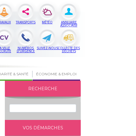
RAVAUX
TRANSPORTS
MÉTÉO
ANNUAIRE
ASSOCIATIF
A VILLE
NUMÉROS
SUIVEZ-NOUS
COLLECTE DES
ECRUTE
D’URGENCE
DÉCHETS
DARITÉ & SANTÉ
ÉCONOMIE & EMPLOI
RECHERCHE
VOS DÉMARCHES