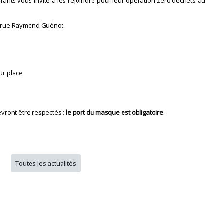
nfants vous invite à les rejoindre pour leur opération zéro déchets au
 2 rue Raymond Guénot.
ur place
evront être respectés :
le port du masque est obligatoire
.
Toutes les actualités