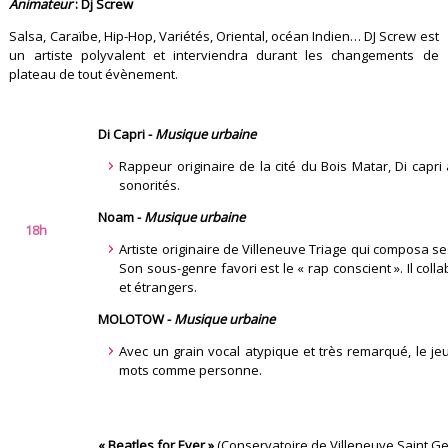
Animateur
: Dj Screw
Salsa, Caraïbe, Hip-Hop, Variétés, Oriental, océan Indien… DJ Screw est
un artiste polyvalent et interviendra durant les changements de
plateau de tout évènement.
Di Capri -
Musique urbaine
Rappeur originaire de la cité du Bois Matar, Di capri
sonorités.
Noam -
Musique urbaine
18h
Artiste originaire de Villeneuve Triage qui composa s
Son sous-genre favori est le « rap conscient ». Il col
et étrangers.
MOLOTOW -
Musique urbaine
Avec un grain vocal atypique et très remarqué, le j
mots comme personne.
« Beatles for Ever »
(Conservatoire de Villeneuve Saint Ge