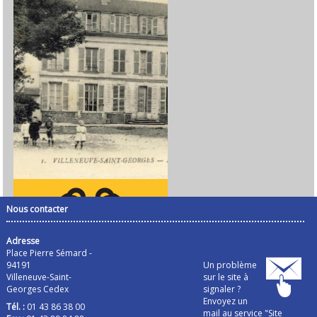
Nous contacter
Adresse
Place Pierre Sémard -
94191
Un problème
Villeneuve-Saint-
sur le site à
Georges Cedex
signaler ?
Envoyez un
Tél. :
01 43 86 38 00
mail au service "Site