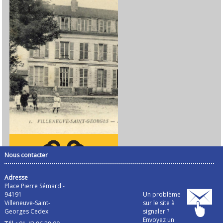
Nous contacter
Adresse
Place Pierre Sémard -
94191
Un problème
Villeneuve-Saint-
sur le site à
Georges Cedex
signaler ?
Envoyez un