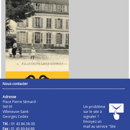
Nous contacter
Adresse
Place Pierre Sémard -
94191
Un problème
Villeneuve-Saint-
sur le site à
Georges Cedex
signaler ?
Envoyez un
Tél. :
01 43 86 38 00
mail au service "Site
Fax :
01 43 89 84 88