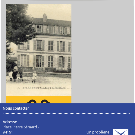
Nous contacter
Adresse
Place Pierre Sémard -
94191
Un problème