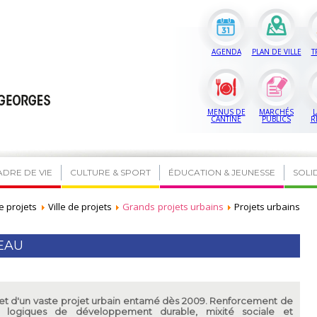
AGENDA
PLAN DE VILLE
T
MENUS DE
MARCHÉS
L
CANTINE
PUBLICS
R
ADRE DE VIE
CULTURE & SPORT
ÉDUCATION & JEUNESSE
SOLI
e projets
Ville de projets
Grands projets urbains
Projets urbains
EAU
bjet d'un vaste projet urbain entamé dès 2009. Renforcement de
rant logiques de développement durable, mixité sociale et