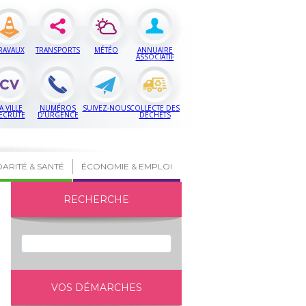
RAVAUX
TRANSPORTS
MÉTÉO
ANNUAIRE
ASSOCIATIF
A VILLE
NUMÉROS
SUIVEZ-NOUS
COLLECTE DES
ECRUTE
D’URGENCE
DÉCHETS
DARITÉ & SANTÉ
ÉCONOMIE & EMPLOI
RECHERCHE
VOS DÉMARCHES