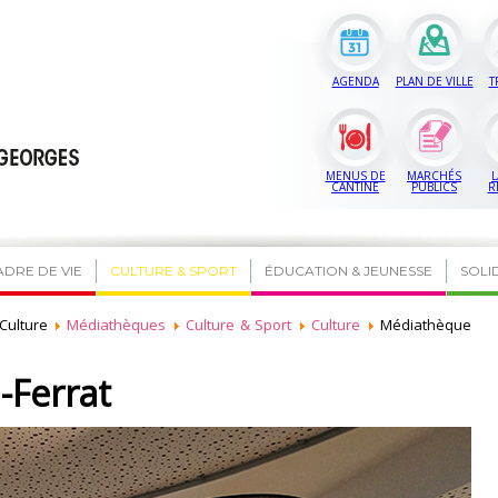
AGENDA
PLAN DE VILLE
T
MENUS DE
MARCHÉS
L
CANTINE
PUBLICS
R
ADRE DE VIE
CULTURE & SPORT
ÉDUCATION & JEUNESSE
SOLI
Culture
Médiathèques
Culture & Sport
Culture
Médiathèque
-Ferrat