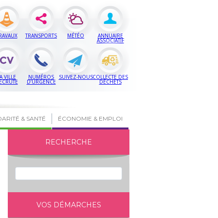
RAVAUX
TRANSPORTS
MÉTÉO
ANNUAIRE
ASSOCIATIF
A VILLE
NUMÉROS
SUIVEZ-NOUS
COLLECTE DES
ECRUTE
D’URGENCE
DÉCHETS
DARITÉ & SANTÉ
ÉCONOMIE & EMPLOI
RECHERCHE
VOS DÉMARCHES