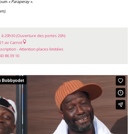
album
« Paraperay »
.
am).
 à 20h30 (Ouverture des portes 20h)
21 av Carnot
nscription - Attention places limitées
43 86 39 10