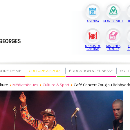
AGENDA
PLAN DE VILLE
T
MENUS DE
MARCHÉS
L
CANTINE
PUBLICS
R
ADRE DE VIE
CULTURE & SPORT
ÉDUCATION & JEUNESSE
SOLI
lture
Médiathèques
Culture & Sport
Café Concert Zouglou Bobbyod