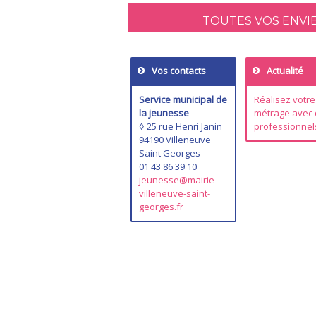
TOUTES VOS ENVIES
Vos contacts
Actualité
Service municipal de
Réalisez votre
la jeunesse
métrage avec
◊ 25 rue Henri Janin
professionnel
94190 Villeneuve
Saint Georges
01 43 86 39 10
jeunesse@mairie-
villeneuve-saint-
georges.fr