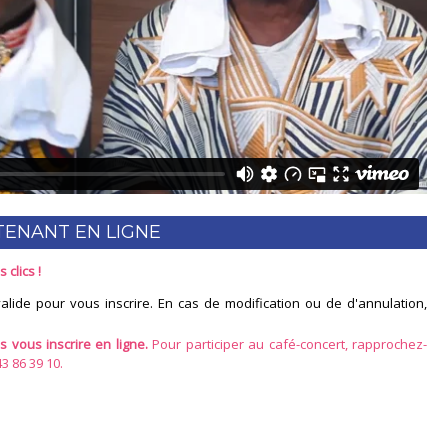
TENANT EN LIGNE
clics !
lide pour vous inscrire. En cas de modification ou de d'annulation,
vous inscrire en ligne.
Pour participer au café-concert, rapprochez-
 86 39 10.