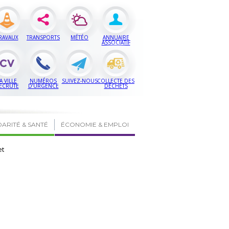
RAVAUX
TRANSPORTS
MÉTÉO
ANNUAIRE
ASSOCIATIF
A VILLE
NUMÉROS
SUIVEZ-NOUS
COLLECTE DES
ECRUTE
D’URGENCE
DÉCHETS
DARITÉ & SANTÉ
ÉCONOMIE & EMPLOI
et