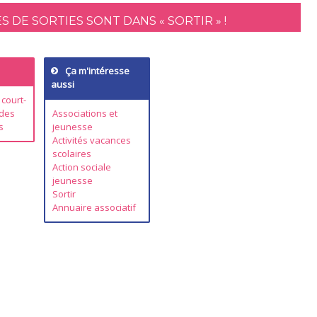
 DE SORTIES SONT DANS « SORTIR » !
Ça m'intéresse
aussi
 court-
 des
Associations et
s
jeunesse
Activités vacances
scolaires
Action sociale
jeunesse
Sortir
Annuaire associatif