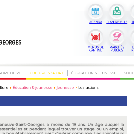
AGENDA
PLAN DE VILLE
T
MENUS DE
MARCHÉS
L
CANTINE
PUBLICS
R
ADRE DE VIE
CULTURE & SPORT
ÉDUCATION & JEUNESSE
SOLI
lture
Éducation & jeunesse
Jeunesse
Les actions
leneuve-Saint-Georges a moins de 19 ans. Un âge auquel la
 essentielles et pendant lequel trouver un stage ou un emploi,
ou le bon établissement peut s'avérer complexe. Les animateurs