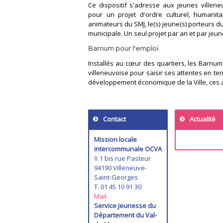
Ce dispositif s'adresse aux jeunes villen
pour un projet d'ordre culturel, humanita
animateurs du SMJ, le(s) jeune(s) porteurs 
municipale. Un seul projet par an et par jeun
Barnum pour l'emploi
Installés au cœur des quartiers, les Barnums
villeneuvoise pour saisir ses attentes en te
développement économique de la Ville, ces a
Contact
Actualité
Mission locale
intercommunale OCVA
◊ 1 bis rue Pasteur
94190 Villeneuve-
Saint-Georges
T. 01 45 10 91 30
Mail
Service Jeunesse du
Département du Val-