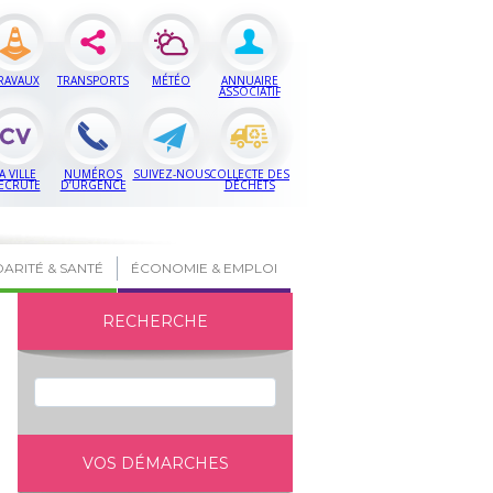
RAVAUX
TRANSPORTS
MÉTÉO
ANNUAIRE
ASSOCIATIF
A VILLE
NUMÉROS
SUIVEZ-NOUS
COLLECTE DES
ECRUTE
D’URGENCE
DÉCHETS
DARITÉ & SANTÉ
ÉCONOMIE & EMPLOI
RECHERCHE
VOS DÉMARCHES